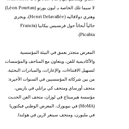
لا سيما تلك الخاصة بـ ليون بورتو (Léon Pourtau)
وهنري دولافاليه (Henri Delavallée)، ويجري
حالياً أبحاثاً حول فرنسيس بيكابيا (Francis
Picabia).
المعرض متجذر بعمق في
البيئة المؤسسية
والأكاديمية للفن
، ويتعاون مع
المتاحف والمؤسسات
لتسهيل الاقتناءات، والإعارات، والمبادرات البحثية.
من بين شركائه المؤسسيين في السنوات الأخيرة:
متحف أورساي
ومتحف
كي برانلي
في باريس،
مؤسسة هيرميتاج
في لوزان،
متحف الفن الحديث
(MoMA)
في نيويورك،
المعرض الوطني فيكتوريا
في ملبورن، و
متحف سينغر لارين
في هولندا.