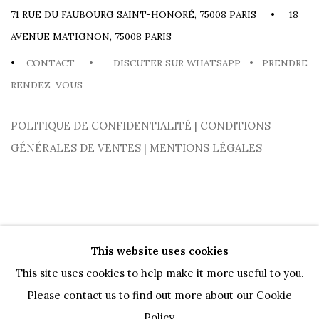
71 RUE DU FAUBOURG SAINT-HONORÉ, 75008 PARIS • 18
AVENUE MATIGNON, 75008 PARIS
•
CONTACT
•
DISCUTER SUR WHATSAPP
•
PRENDRE
RENDEZ-VOUS
POLITIQUE DE CONFIDENTIALITÉ
|
CONDITIONS
GÉNÉRALES DE VENTES
|
MENTIONS LÉGALES
This website uses cookies
This site uses cookies to help make it more useful to you.
Please contact us to find out more about our Cookie
PRIVACY POLICY
COOKIE POLICY
MANAGE COOKIES
Policy.
المنشورات
AGENDA
MOUVEMENTS
OEUVRES
ARTISTES