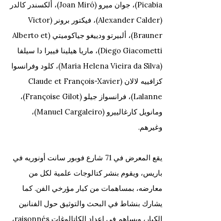
Picabia)، جوان ميرو (Joan Miró)، ألكسندر كالدر
(Alexander Calder)، فيكتور برونر (Victor
Brauner)، ألبيرتو ودييغو جياكوميتي (Alberto et
Diego Giacometti)، ماريا هيلينا فييرا دا سيلفا
(Maria Helena Vieira da Silva)، كلود وفرانسوا
كزافييه لالان (Claude et François-Xavier
Lalanne)، فرانسواز جيلو (Françoise Gilot)،
ومانويل كارغالييرو (Manuel Cargaleiro)،
وغيرهم.
يقع المعرض في
71 شارع فوبور سانت أونوريه
في
باريس، ويقوم بنشر
كتالوجات علمية
لكل من
معارضه، بمساهمات من كبار مؤرخي الفن. كما
يشارك بنشاط في
البحث والتوثيق حول الفنانين
الكبار
، ويساهم في إعداد
الكاتالوغات raisonnés
،