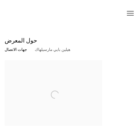
NEWSLETTER
حول المعرض
First name *
هيلين بايي مارسيلهاك
جهات الاتصال
Last name *
Email *
INSCRIPTION
* denotes required fields
We will process the personal data you have supplied to
communicate with you in accordance with our
Privacy