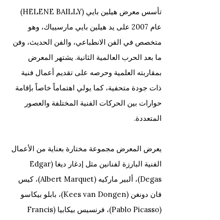
Policy
. You can unsubscribe or change your preferences at
تأسس
معرض هيلين بايي (HELENE BAILLY)
any time by clicking the link in our emails.
عام 2007 على يد هيلين بايي مارسيياك، وهو
متخصص في
الفن الانطباعي، والفن الحديث، وفن
ما بعد الحرب العالمية الثانية
. يشتهر المعرض
بمقاربته العلمية وحرصه على تقديم أعمال فنية
ذات جودة متحفية، كما يولي اهتماماً خاصاً بإقامة
حوارات بين الحركات الفنية المختلفة والعصور
المتعددة
.
يعرض المعرض مجموعة مختارة بعناية من الأعمال
الفنية البارزة لفنانين مثل إدغار ديغا (Edgar
Degas)، ألبير ماركيه (Albert Marquet)، كيس
فان دونغن (Kees van Dongen)، بابلو بيكاسو
(Pablo Picasso)، فرنسيس بيكابيا (Francis