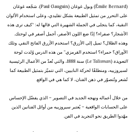
(Émile Bernard) وبول غوغان (Paul Gauguin). شجّعه غوغان
على التحرر من تمثيل الطبيعة بشكل تقليدي، وعلى استخدام الألوان
النقية، كما يتجلى في الجملة الشهيرة التي قالها له: “كيف ترى هذه
الأشجار؟ صفراء؟ إذًا ضع اللون الأصفر، أجمل أصفر في لوحتك.
وهذه الظلال؟ تميل إلى الأزرق؟ استخدم الأزرق الفاتح النقي. وتلك
الأوراق؟ حمراء؟ استخدم القرمزي.” من هذه الدرس وُلدت لوحة
التعويذة
(
Le Talisman
) سنة 1888، والتي تُعدّ من الأعمال الرئيسية
لسيروزييه، ومنطلقًا لحركة النابيين، التي تتميّز بتمثيل الطبيعة كما
تُشعر وتُتصوّر في ذهن الفنان، لا كما هي في الواقع.
من خلال أعماله ونهجه الجديد في التصوير – الذي يفضّل الإحساس
على الحسابات الواقعية – يُعتبر سيروزييه من أوائل الفنانين الذين
مهّدوا الطريق نحو التجريد في الفن.