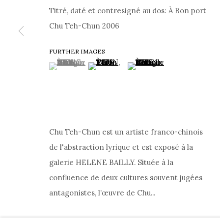
Titré, daté et contresigné au dos: À Bon port
71 RUE DU FAUBOURG SAINT-HONORÉ, 75008 PARIS 
Chu Teh-Chun 2006
•
CONTACT
•
DISCUTER SUR WHATSAPP
•
P
FURTHER IMAGES
POLITIQUE DE CONFIDENTIALITÉ
|
CONDITIONS
(View a larger image of thumbnail 1 )
, currently selected.
, currently selected.
, currently selected.
(View a larger image of thumbnail 2 )
(View a larger image of th
PRIVACY POLICY
COOKIE POLICY
MANAGE COOKIES
A
À PROPOS
Chu Teh-Chun est un artiste franco-chinois
COPYRIGHT @ 2026 HELENE BAILLY MARCILHAC
SITE BY ARTLOGIC
de l'abstraction lyrique et est exposé à la
galerie HELENE BAILLY. Située à la
confluence de deux cultures souvent jugées
antagonistes, l’œuvre de Chu...