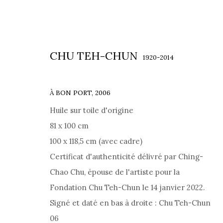
CHU TEH-CHUN
1920-2014
À BON PORT
,
2006
Huile sur toile d'origine
شو تيه-تشن
81 x 100 cm
1920-2014
100 x 118,5 cm (avec cadre)
Certificat d'authenticité délivré par Ching-
Chao Chu, épouse de l'artiste pour la
Fondation Chu Teh-Chun le 14 janvier 2022.
Signé et daté en bas à droite : Chu Teh-Chun
06