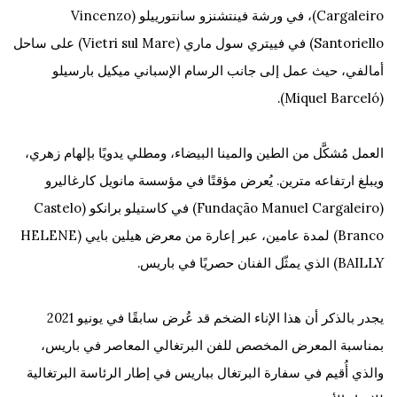
Cargaleiro)، في ورشة فينتشنزو سانتورييلو (Vincenzo
Santoriello) في فييتري سول ماري (Vietri sul Mare) على ساحل
أمالفي، حيث عمل إلى جانب الرسام الإسباني ميكيل بارسيلو
(Miquel Barceló).
العمل مُشكَّل من الطين والمينا البيضاء، ومطلي يدويًا بإلهام زهري،
ويبلغ ارتفاعه مترين. يُعرض مؤقتًا في مؤسسة مانويل كارغاليرو
(Fundação Manuel Cargaleiro) في كاستيلو برانكو (Castelo
Branco) لمدة عامين، عبر إعارة من معرض هيلين بايي (HELENE
BAILLY) الذي يمثّل الفنان حصريًا في باريس.
يجدر بالذكر أن هذا الإناء الضخم قد عُرض سابقًا في يونيو 2021
بمناسبة المعرض المخصص للفن البرتغالي المعاصر في باريس،
والذي أُقيم في سفارة البرتغال بباريس في إطار الرئاسة البرتغالية