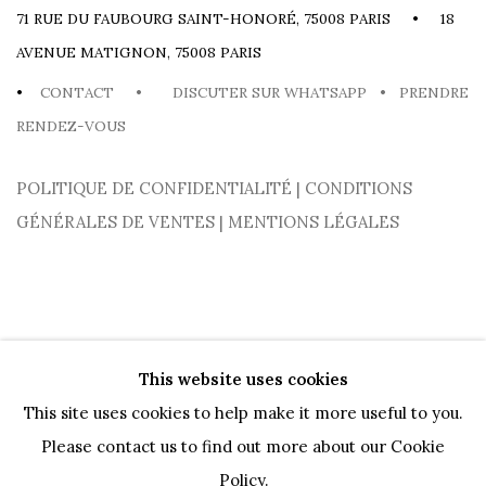
71 RUE DU FAUBOURG SAINT-HONORÉ, 75008 PARIS • 18
AVENUE MATIGNON, 75008 PARIS
•
CONTACT
•
DISCUTER SUR WHATSAPP
•
PRENDRE
RENDEZ-VOUS
POLITIQUE DE CONFIDENTIALITÉ
|
CONDITIONS
GÉNÉRALES DE VENTES
|
MENTIONS LÉGALES
This website uses cookies
This site uses cookies to help make it more useful to you.
Please contact us to find out more about our Cookie
PRIVACY POLICY
COOKIE POLICY
MANAGE COOKIES
Policy.
المنشورات
AGENDA
MOUVEMENTS
OEUVRES
ARTISTES