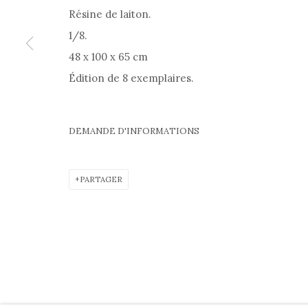
POLITIQUE DE CONFIDENTIALITÉ
|
CONDITIONS
Résine de laiton.
1/8.
48 x 100 x 65 cm
Édition de 8 exemplaires.
PRIVACY POLICY
COOKIE POLICY
MANAGE COOKIES
A
JOURNAL
À PROPOS
COPYRIGHT @ 2026 HELENE BAILLY MARCILHAC
SITE BY ARTLOGIC
DEMANDE D'INFORMATIONS
PARTAGER