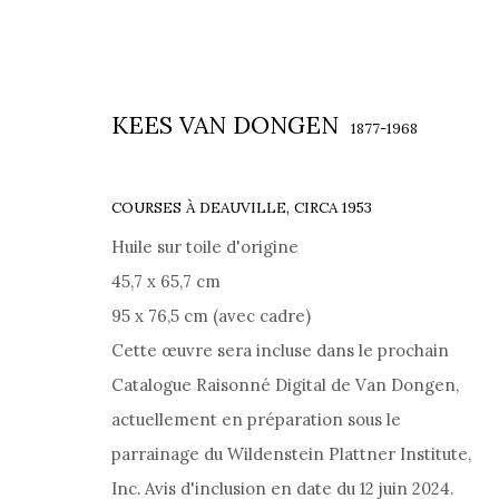
KEES VAN DONGEN
1877-1968
COURSES À DEAUVILLE
,
CIRCA 1953
Huile sur toile d'origine
PEINTURES
45,7 x 65,7 cm
95 x 76,5 cm (avec cadre)
Cette œuvre sera incluse dans le prochain
Catalogue Raisonné Digital de Van Dongen,
71 RUE DU FAUBOURG SAINT-HONORÉ, 75008 PARIS 
actuellement en préparation sous le
•
CONTACT
•
DISCUTER SUR WHATSAPP
•
P
parrainage du Wildenstein Plattner Institute,
Inc. Avis d'inclusion en date du 12 juin 2024.