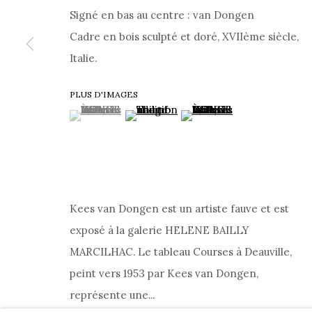
POLITIQUE DE CONFIDENTIALITÉ
|
CONDITIONS
Signé en bas au centre : van Dongen
Cadre en bois sculpté et doré, XVIIème siècle,
Italie.
PRIVACY POLICY
COOKIE POLICY
MANAGE COOKIES
A
PLUS D'IMAGES
JOURNAL
À PROPOS
(View a larger image of thumbnail 1 )
, currently selected.
, currently selected.
, currently selected.
(View a larger image of thumbnail 2 )
(View a larger image of th
COPYRIGHT @ 2026 HELENE BAILLY MARCILHAC
SITE BY ARTLOGIC
Kees van Dongen est un artiste fauve et est
exposé à la galerie HELENE BAILLY
MARCILHAC. Le tableau Courses à Deauville,
peint vers 1953 par Kees van Dongen,
représente une...