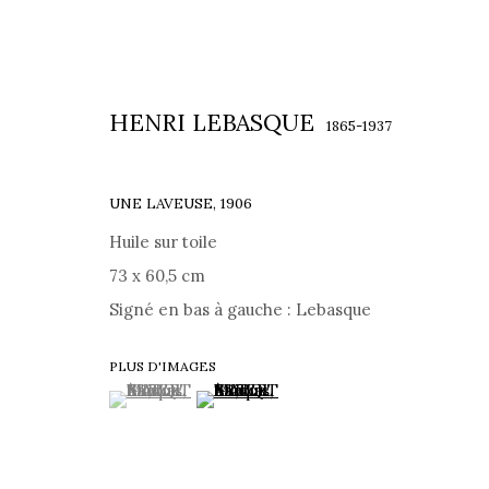
HENRI LEBASQUE
1865-1937
UNE LAVEUSE
,
1906
Huile sur toile
ŒUVRES
73 x 60,5 cm
Signé en bas à gauche : Lebasque
PLUS D'IMAGES
(View a larger image of thumbnail 1 )
, currently selected.
, currently selected.
, currently selected.
(View a larger image of thumbnail 2 )
71 RUE DU FAUBOURG SAINT-HONORÉ, 75008 PARIS 