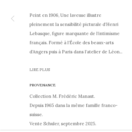
•
CONTACT
•
DISCUTER SUR WHATSAPP
•
P
Peint en 1906, Une laveuse illustre
POLITIQUE DE CONFIDENTIALITÉ
|
CONDITIONS
pleinement la sensibilité picturale d’Henri
Lebasque, figure marquante de l’intimisme
français. Formé à l’École des beaux-arts
d’Angers puis à Paris dans l’atelier de Léon...
PRIVACY POLICY
COOKIE POLICY
MANAGE COOKIES
A
JOURNAL
À PROPOS
LIRE PLUS
COPYRIGHT @ 2026 HELENE BAILLY MARCILHAC
SITE BY ARTLOGIC
PROVENANCE
Collection M. Frédéric Manaut.
Depuis 1965 dans la même famille franco-
suisse.
Vente Schuler, septembre 2025.