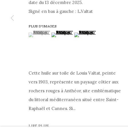
date du 13 décembre 2025.
•
CONTACT
•
DISCUTER SUR WHATSAPP
•
P
Signé en bas à gauche : L.Valtat
POLITIQUE DE CONFIDENTIALITÉ
|
CONDITIONS
PLUS D'IMAGES
(View a larger image of thumbnail 1 )
, currently selected.
, currently selected.
, currently selected.
(View a larger image of thumbnail 2 )
(View a larger image of th
PRIVACY POLICY
COOKIE POLICY
MANAGE COOKIES
A
JOURNAL
À PROPOS
COPYRIGHT @ 2026 HELENE BAILLY MARCILHAC
SITE BY ARTLOGIC
Cette huile sur toile de Louis Valtat, peinte
vers 1903, représente un paysage côtier aux
rochers rouges à Anthéor, site emblématique
du littoral méditerranéen situé entre Saint-
Raphaël et Cannes. Si...
LIRE PLUS