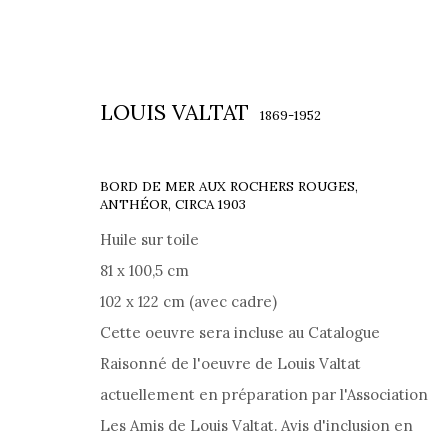
LOUIS VALTAT
1869-1952
BORD DE MER AUX ROCHERS ROUGES,
ANTHÉOR
,
CIRCA 1903
Huile sur toile
ŒUVRES
81 x 100,5 cm
102 x 122 cm (avec cadre)
Cette oeuvre sera incluse au Catalogue
Raisonné de l'oeuvre de Louis Valtat
actuellement en préparation par l'Association
Les Amis de Louis Valtat. Avis d'inclusion en
71 RUE DU FAUBOURG SAINT-HONORÉ, 75008 PARIS 