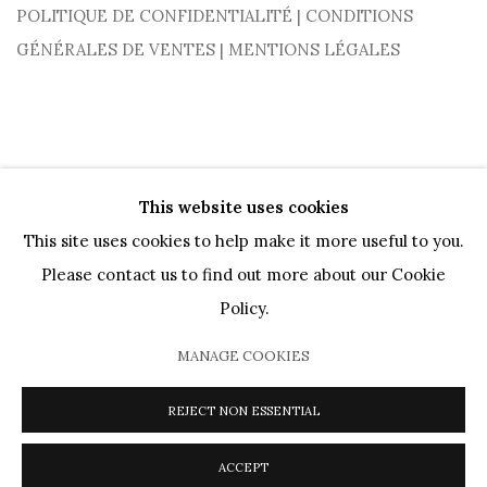
POLITIQUE DE CONFIDENTIALITÉ
|
CONDITIONS
GÉNÉRALES DE VENTES
|
MENTIONS LÉGALES
This website uses cookies
This site uses cookies to help make it more useful to you.
Please contact us to find out more about our Cookie
PRIVACY POLICY
COOKIE POLICY
MANAGE COOKIES
Policy.
ARTISTES
OEUVRES
MOUVEMENTS
AGENDA
CATALOGUES
PRÊTS MUSÉAUX
DIALOGS
VIDEOS
MANAGE COOKIES
PRESSE
JOURNAL
À PROPOS
REJECT NON ESSENTIAL
COPYRIGHT @ 2026 HELENE BAILLY MARCILHAC
SITE BY ARTLOGIC
ACCEPT