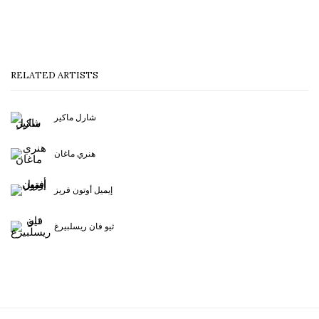
RELATED ARTISTS
شارل ماكير
هنري ماغان
إيميل أوتون فريز
ثيو فان ريسلبيرغ